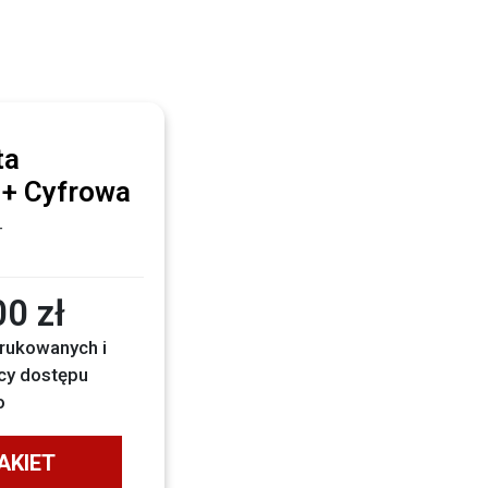
ta
+ Cyfrowa
+
0 zł
rukowanych i
cy dostępu
o
AKIET