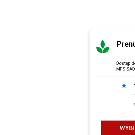
Pren
Dostęp d
MPS SAD
WYBI