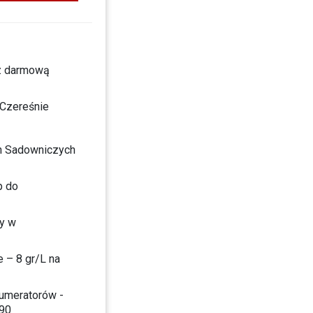
z darmową
Czereśnie
n Sadowniczych
p do
py w
 – 8 gr/L na
numeratorów -
990