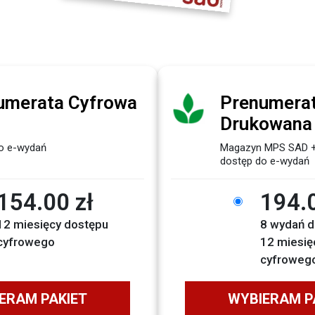
umerata Cyfrowa
Prenumera
Drukowana 
o e-wydań
Magazyn MPS SAD 
dostęp do e-wydań
154.00 zł
194.0
12 miesięcy dostępu
8 wydań d
cyfrowego
12 miesię
cyfroweg
ERAM PAKIET
WYBIERAM P