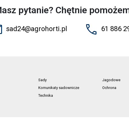
asz pytanie? Chętnie pomoże
sad24@agrohorti.pl
61 886 2
Sady
Jagodowe
Komunikaty sadownicze
Ochrona
Technika