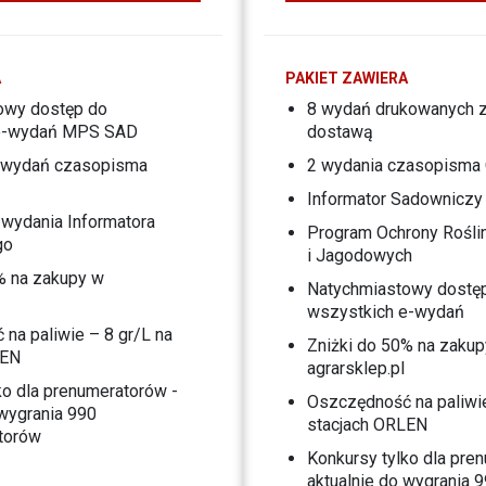
A
PAKIET ZAWIERA
owy dostęp do
8 wydań drukowanych 
 e-wydań MPS SAD
dostawą
-wydań czasopisma
2 wydania czasopisma 
Informator Sadowniczy
wydania Informatora
Program Ochrony Rośli
go
i Jagodowych
% na zakupy w
Natychmiastowy dostę
wszystkich e-wydań
na paliwie – 8 gr/L na
Zniżki do 50% na zaku
LEN
agrarsklep.pl
ko dla prenumeratorów -
Oszczędność na paliwie
 wygrania 990
stacjach ORLEN
torów
Konkursy tylko dla pre
aktualnie do wygrania 