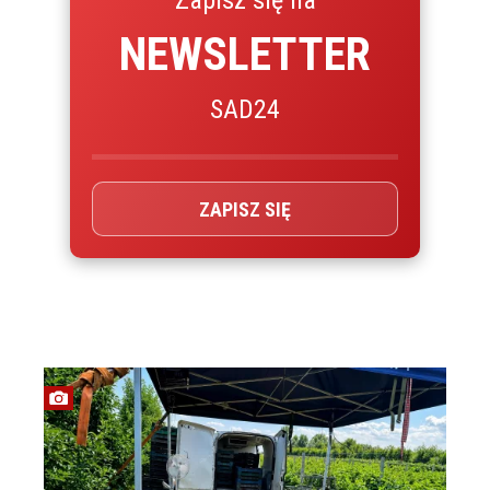
Zapisz się na
NEWSLETTER
SAD24
ZAPISZ SIĘ