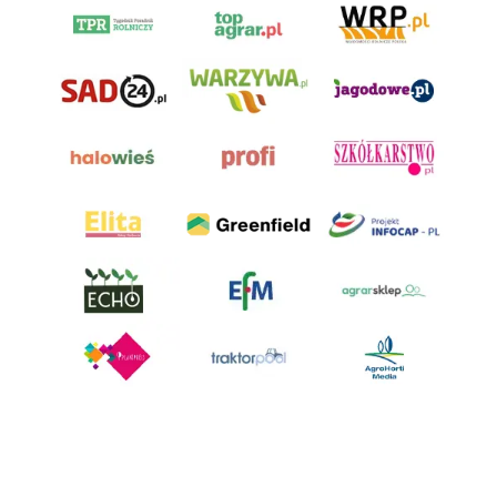
AgroHorti Media Sp. z o.o. ul. Metalowa 5, 60-118 Poznań. Akta rejestrowe
przechowywane w Sądzie Rejonowym Poznań - Nowe Miasto i Wilda w
Poznaniu, VIII Wydziale Gospodarczym, KRS 0001116269, NIP 7792573719,
REGON 529158846, kapitał zakładowy: 3.608.000 PLN.