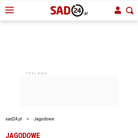
sad24.pl
>
Jagodowe
JAGODOWE