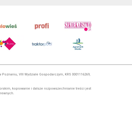
 w Poznaniu, VIII Wydziale Gospodarczym, KRS 0001116269,
orskim, kopiowanie i dalsze rozpowszechnianie treści jest
okrewnych.