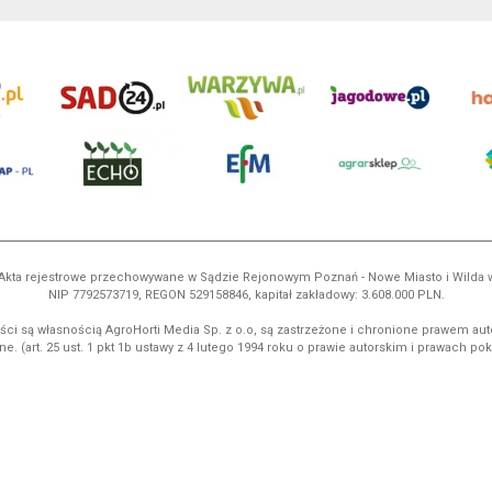
ń. Akta rejestrowe przechowywane w Sądzie Rejonowym Poznań - Nowe Miasto i Wilda
NIP 7792573719, REGON 529158846, kapitał zakładowy: 3.608.000 PLN.
ci są własnością AgroHorti Media Sp. z o.o, są zastrzeżone i chronione prawem aut
e. (art. 25 ust. 1 pkt 1b ustawy z 4 lutego 1994 roku o prawie autorskim i prawach p