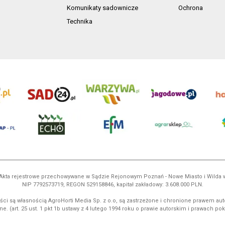
Komunikaty sadownicze
Ochrona
Technika
ń. Akta rejestrowe przechowywane w Sądzie Rejonowym Poznań - Nowe Miasto i Wilda
NIP 7792573719, REGON 529158846, kapitał zakładowy: 3.608.000 PLN.
ci są własnością AgroHorti Media Sp. z o.o, są zastrzeżone i chronione prawem aut
e. (art. 25 ust. 1 pkt 1b ustawy z 4 lutego 1994 roku o prawie autorskim i prawach p