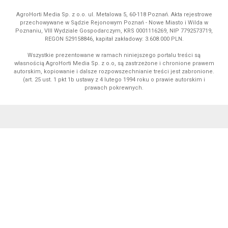
AgroHorti Media Sp. z o.o. ul. Metalowa 5, 60-118 Poznań. Akta rejestrowe
przechowywane w Sądzie Rejonowym Poznań - Nowe Miasto i Wilda w
Poznaniu, VIII Wydziale Gospodarczym, KRS 0001116269, NIP 7792573719,
REGON 529158846, kapitał zakładowy: 3.608.000 PLN.
Wszystkie prezentowane w ramach niniejszego portalu treści są
własnością AgroHorti Media Sp. z o.o, są zastrzeżone i chronione prawem
autorskim, kopiowanie i dalsze rozpowszechnianie treści jest zabronione.
(art. 25 ust. 1 pkt 1b ustawy z 4 lutego 1994 roku o prawie autorskim i
prawach pokrewnych.