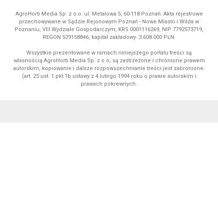
AgroHorti Media Sp. z o.o. ul. Metalowa 5, 60-118 Poznań. Akta rejestrowe
przechowywane w Sądzie Rejonowym Poznań - Nowe Miasto i Wilda w
Poznaniu, VIII Wydziale Gospodarczym, KRS 0001116269, NIP 7792573719,
REGON 529158846, kapitał zakładowy: 3.608.000 PLN.
Wszystkie prezentowane w ramach niniejszego portalu treści są
własnością AgroHorti Media Sp. z o.o, są zastrzeżone i chronione prawem
autorskim, kopiowanie i dalsze rozpowszechnianie treści jest zabronione.
(art. 25 ust. 1 pkt 1b ustawy z 4 lutego 1994 roku o prawie autorskim i
prawach pokrewnych.