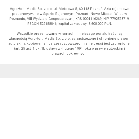
AgroHorti Media Sp. z o.o. ul. Metalowa 5, 60-118 Poznań. Akta rejestrowe
przechowywane w Sądzie Rejonowym Poznań - Nowe Miasto i Wilda w
Poznaniu, VIII Wydziale Gospodarczym, KRS 0001116269, NIP 7792573719,
REGON 529158846, kapitał zakładowy: 3.608.000 PLN.
Wszystkie prezentowane w ramach niniejszego portalu treści są
własnością AgroHorti Media Sp. z o.o, są zastrzeżone i chronione prawem
autorskim, kopiowanie i dalsze rozpowszechnianie treści jest zabronione.
(art. 25 ust. 1 pkt 1b ustawy z 4 lutego 1994 roku o prawie autorskim i
prawach pokrewnych.