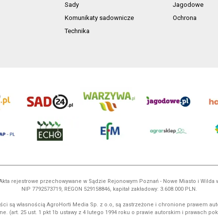
Sady
Jagodowe
Komunikaty sadownicze
Ochrona
Technika
ń. Akta rejestrowe przechowywane w Sądzie Rejonowym Poznań - Nowe Miasto i Wilda
NIP 7792573719, REGON 529158846, kapitał zakładowy: 3.608.000 PLN.
ci są własnością AgroHorti Media Sp. z o.o, są zastrzeżone i chronione prawem aut
e. (art. 25 ust. 1 pkt 1b ustawy z 4 lutego 1994 roku o prawie autorskim i prawach p