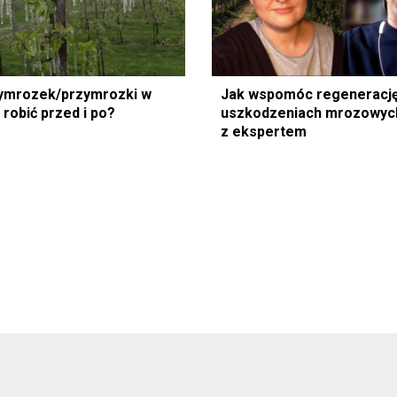
ymrozek/przymrozki w
Jak wspomóc regenerację
 robić przed i po?
uszkodzeniach mrozowyc
z ekspertem