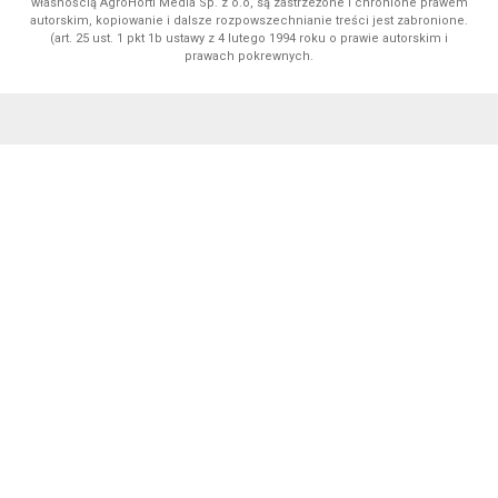
własnością AgroHorti Media Sp. z o.o, są zastrzeżone i chronione prawem
autorskim, kopiowanie i dalsze rozpowszechnianie treści jest zabronione.
(art. 25 ust. 1 pkt 1b ustawy z 4 lutego 1994 roku o prawie autorskim i
prawach pokrewnych.