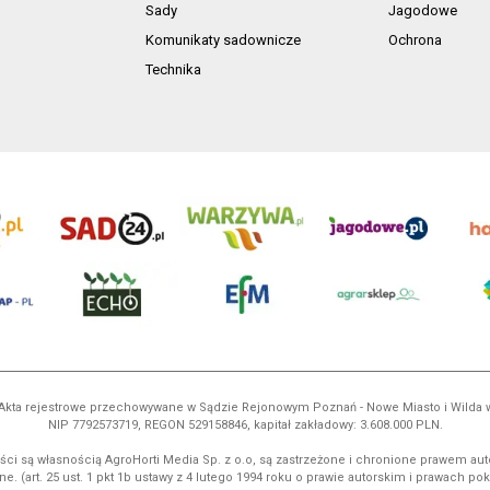
Sady
Jagodowe
Komunikaty sadownicze
Ochrona
Technika
ń. Akta rejestrowe przechowywane w Sądzie Rejonowym Poznań - Nowe Miasto i Wilda
NIP 7792573719, REGON 529158846, kapitał zakładowy: 3.608.000 PLN.
ci są własnością AgroHorti Media Sp. z o.o, są zastrzeżone i chronione prawem aut
e. (art. 25 ust. 1 pkt 1b ustawy z 4 lutego 1994 roku o prawie autorskim i prawach p