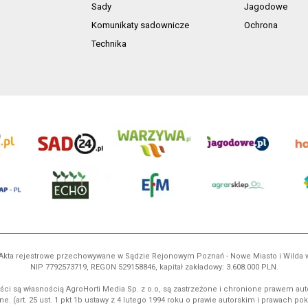
Sady
Jagodowe
Komunikaty sadownicze
Ochrona
Technika
ń. Akta rejestrowe przechowywane w Sądzie Rejonowym Poznań - Nowe Miasto i Wilda
NIP 7792573719, REGON 529158846, kapitał zakładowy: 3.608.000 PLN.
ci są własnością AgroHorti Media Sp. z o.o, są zastrzeżone i chronione prawem aut
e. (art. 25 ust. 1 pkt 1b ustawy z 4 lutego 1994 roku o prawie autorskim i prawach p