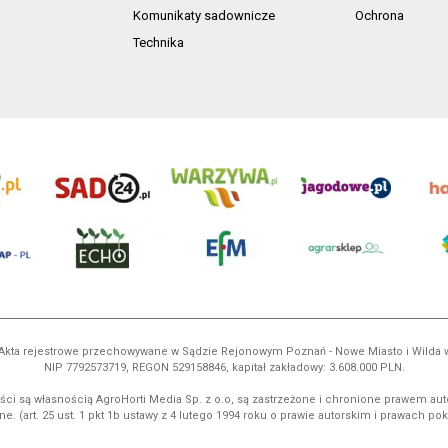
Komunikaty sadownicze
Ochrona
Technika
ń. Akta rejestrowe przechowywane w Sądzie Rejonowym Poznań - Nowe Miasto i Wilda
NIP 7792573719, REGON 529158846, kapitał zakładowy: 3.608.000 PLN.
ci są własnością AgroHorti Media Sp. z o.o, są zastrzeżone i chronione prawem aut
e. (art. 25 ust. 1 pkt 1b ustawy z 4 lutego 1994 roku o prawie autorskim i prawach p