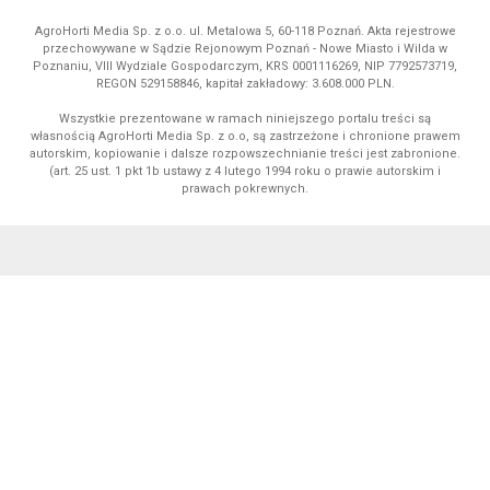
AgroHorti Media Sp. z o.o. ul. Metalowa 5, 60-118 Poznań. Akta rejestrowe
przechowywane w Sądzie Rejonowym Poznań - Nowe Miasto i Wilda w
Poznaniu, VIII Wydziale Gospodarczym, KRS 0001116269, NIP 7792573719,
REGON 529158846, kapitał zakładowy: 3.608.000 PLN.
Wszystkie prezentowane w ramach niniejszego portalu treści są
własnością AgroHorti Media Sp. z o.o, są zastrzeżone i chronione prawem
autorskim, kopiowanie i dalsze rozpowszechnianie treści jest zabronione.
(art. 25 ust. 1 pkt 1b ustawy z 4 lutego 1994 roku o prawie autorskim i
prawach pokrewnych.