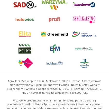
AgroHorti Media Sp. z o.o. ul. Metalowa 5, 60-118 Poznań. Akta rejestrowe
przechowywane w Sądzie Rejonowym Poznań - Nowe Miasto i Wilda w
Poznaniu, VIII Wydziale Gospodarczym, KRS 0001116269, NIP 7792573719,
REGON 529158846, kapitał zakładowy: 3.608.000 PLN.
Wszystkie prezentowane w ramach niniejszego portalu treści są
własnością AgroHorti Media Sp. z o.o, są zastrzeżone i chronione prawem
autorskim, kopiowanie i dalsze rozpowszechnianie treści jest zabronione.