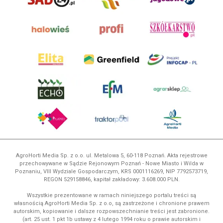
AgroHorti Media Sp. z o.o. ul. Metalowa 5, 60-118 Poznań. Akta rejestrowe
przechowywane w Sądzie Rejonowym Poznań - Nowe Miasto i Wilda w
Poznaniu, VIII Wydziale Gospodarczym, KRS 0001116269, NIP 7792573719,
REGON 529158846, kapitał zakładowy: 3.608.000 PLN.
Wszystkie prezentowane w ramach niniejszego portalu treści są
własnością AgroHorti Media Sp. z o.o, są zastrzeżone i chronione prawem
autorskim, kopiowanie i dalsze rozpowszechnianie treści jest zabronione.
(art. 25 ust. 1 pkt 1b ustawy z 4 lutego 1994 roku o prawie autorskim i