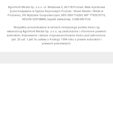
AgroHorti Media Sp. z o.o. ul. Metalowa 5, 60-118 Poznań. Akta rejestrowe
przechowywane w Sądzie Rejonowym Poznań - Nowe Miasto i Wilda w
Poznaniu, VIII Wydziale Gospodarczym, KRS 0001116269, NIP 7792573719,
REGON 529158846, kapitał zakładowy: 3.608.000 PLN.
Wszystkie prezentowane w ramach niniejszego portalu treści są
własnością AgroHorti Media Sp. z o.o, są zastrzeżone i chronione prawem
autorskim, kopiowanie i dalsze rozpowszechnianie treści jest zabronione.
(art. 25 ust. 1 pkt 1b ustawy z 4 lutego 1994 roku o prawie autorskim i
prawach pokrewnych.