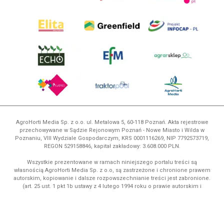
AgroHorti Media Sp. z o.o. ul. Metalowa 5, 60-118 Poznań. Akta rejestrowe
przechowywane w Sądzie Rejonowym Poznań - Nowe Miasto i Wilda w
Poznaniu, VIII Wydziale Gospodarczym, KRS 0001116269, NIP 7792573719,
REGON 529158846, kapitał zakładowy: 3.608.000 PLN.
Wszystkie prezentowane w ramach niniejszego portalu treści są
własnością AgroHorti Media Sp. z o.o, są zastrzeżone i chronione prawem
autorskim, kopiowanie i dalsze rozpowszechnianie treści jest zabronione.
(art. 25 ust. 1 pkt 1b ustawy z 4 lutego 1994 roku o prawie autorskim i
prawach pokrewnych.