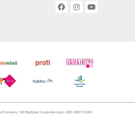
 w Poznaniu, VIII Wydziale Gospodarczym, KRS 0001116269,
orskim, kopiowanie i dalsze rozpowszechnianie treści jest
okrewnych.