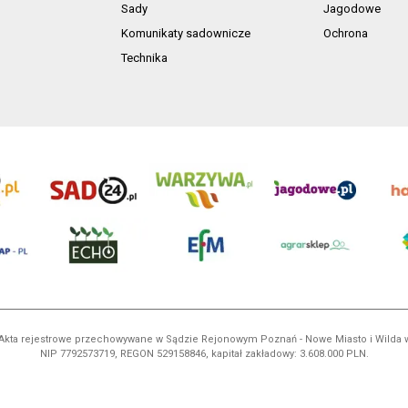
Sady
Jagodowe
Komunikaty sadownicze
Ochrona
Technika
ń. Akta rejestrowe przechowywane w Sądzie Rejonowym Poznań - Nowe Miasto i Wilda
NIP 7792573719, REGON 529158846, kapitał zakładowy: 3.608.000 PLN.
ci są własnością AgroHorti Media Sp. z o.o, są zastrzeżone i chronione prawem aut
e. (art. 25 ust. 1 pkt 1b ustawy z 4 lutego 1994 roku o prawie autorskim i prawach p