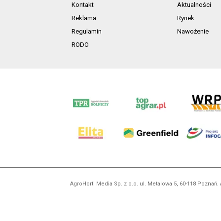
Kontakt
Aktualności
Reklama
Rynek
Regulamin
Nawożenie
RODO
AgroHorti Media Sp. z o.o. ul. Metalowa 5, 60-118 Pozna
Wszystkie prezentowane w ramach niniejszego portalu treś
zabronion