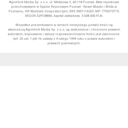
AgroHorti Media Sp. z o.o. ul. Metalowa 5, 60-118 Poznań. Akta rejestrowe
przechowywane w Sądzie Rejonowym Poznań - Nowe Miasto i Wilda w
Poznaniu, VIII Wydziale Gospodarczym, KRS 0001116269, NIP 7792573719,
REGON 529158846, kapitał zakładowy: 3.608.000 PLN.
Wszystkie prezentowane w ramach niniejszego portalu treści są
własnością AgroHorti Media Sp. z o.o, są zastrzeżone i chronione prawem
autorskim, kopiowanie i dalsze rozpowszechnianie treści jest zabronione.
(art. 25 ust. 1 pkt 1b ustawy z 4 lutego 1994 roku o prawie autorskim i
prawach pokrewnych.