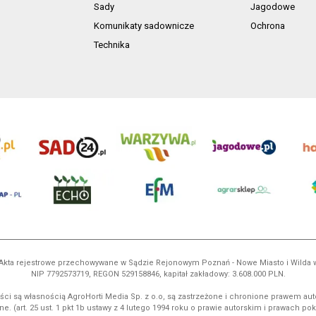
Sady
Jagodowe
Komunikaty sadownicze
Ochrona
Technika
ń. Akta rejestrowe przechowywane w Sądzie Rejonowym Poznań - Nowe Miasto i Wilda
NIP 7792573719, REGON 529158846, kapitał zakładowy: 3.608.000 PLN.
ci są własnością AgroHorti Media Sp. z o.o, są zastrzeżone i chronione prawem aut
e. (art. 25 ust. 1 pkt 1b ustawy z 4 lutego 1994 roku o prawie autorskim i prawach p