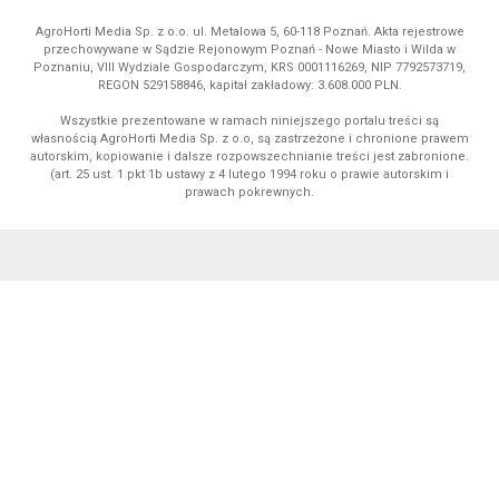
AgroHorti Media Sp. z o.o. ul. Metalowa 5, 60-118 Poznań. Akta rejestrowe
przechowywane w Sądzie Rejonowym Poznań - Nowe Miasto i Wilda w
Poznaniu, VIII Wydziale Gospodarczym, KRS 0001116269, NIP 7792573719,
REGON 529158846, kapitał zakładowy: 3.608.000 PLN.
Wszystkie prezentowane w ramach niniejszego portalu treści są
własnością AgroHorti Media Sp. z o.o, są zastrzeżone i chronione prawem
autorskim, kopiowanie i dalsze rozpowszechnianie treści jest zabronione.
(art. 25 ust. 1 pkt 1b ustawy z 4 lutego 1994 roku o prawie autorskim i
prawach pokrewnych.