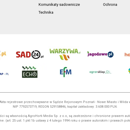
Komunikaty sadownicze
Ochrona
Technika
ń. Akta rejestrowe przechowywane w Sądzie Rejonowym Poznań - Nowe Miasto i Wilda
NIP 7792573719, REGON 529158846, kapitał zakładowy: 3.608.000 PLN.
ci są własnością AgroHorti Media Sp. z o.o, są zastrzeżone i chronione prawem aut
e. (art. 25 ust. 1 pkt 1b ustawy z 4 lutego 1994 roku o prawie autorskim i prawach p