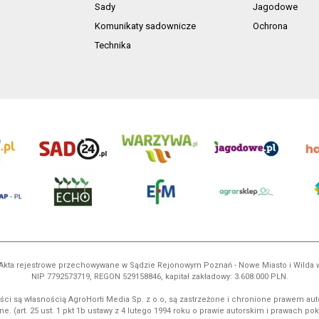
Sady
Jagodowe
Komunikaty sadownicze
Ochrona
Technika
ń. Akta rejestrowe przechowywane w Sądzie Rejonowym Poznań - Nowe Miasto i Wilda
NIP 7792573719, REGON 529158846, kapitał zakładowy: 3.608.000 PLN.
ci są własnością AgroHorti Media Sp. z o.o, są zastrzeżone i chronione prawem aut
e. (art. 25 ust. 1 pkt 1b ustawy z 4 lutego 1994 roku o prawie autorskim i prawach p