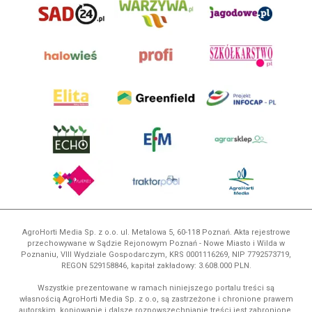
AgroHorti Media Sp. z o.o. ul. Metalowa 5, 60-118 Poznań. Akta rejestrowe
przechowywane w Sądzie Rejonowym Poznań - Nowe Miasto i Wilda w
Poznaniu, VIII Wydziale Gospodarczym, KRS 0001116269, NIP 7792573719,
REGON 529158846, kapitał zakładowy: 3.608.000 PLN.
Wszystkie prezentowane w ramach niniejszego portalu treści są
własnością AgroHorti Media Sp. z o.o, są zastrzeżone i chronione prawem
autorskim, kopiowanie i dalsze rozpowszechnianie treści jest zabronione.