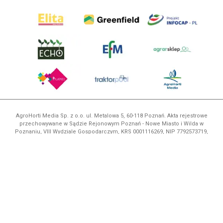
AgroHorti Media Sp. z o.o. ul. Metalowa 5, 60-118 Poznań. Akta rejestrowe
przechowywane w Sądzie Rejonowym Poznań - Nowe Miasto i Wilda w
Poznaniu, VIII Wydziale Gospodarczym, KRS 0001116269, NIP 7792573719,
REGON 529158846, kapitał zakładowy: 3.608.000 PLN.
Wszystkie prezentowane w ramach niniejszego portalu treści są
własnością AgroHorti Media Sp. z o.o, są zastrzeżone i chronione prawem
autorskim, kopiowanie i dalsze rozpowszechnianie treści jest zabronione.
(art. 25 ust. 1 pkt 1b ustawy z 4 lutego 1994 roku o prawie autorskim i
prawach pokrewnych.