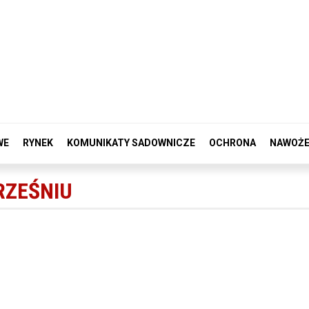
WE
RYNEK
KOMUNIKATY SADOWNICZE
OCHRONA
NAWOŻE
RZEŚNIU