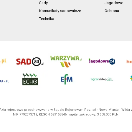
Sady
Jagodowe
Komunikaty sadownicze
Ochrona
Technika
ń. Akta rejestrowe przechowywane w Sądzie Rejonowym Poznań - Nowe Miasto i Wilda
NIP 7792573719, REGON 529158846, kapitał zakładowy: 3.608.000 PLN.
ci są własnością AgroHorti Media Sp. z o.o, są zastrzeżone i chronione prawem aut
e. (art. 25 ust. 1 pkt 1b ustawy z 4 lutego 1994 roku o prawie autorskim i prawach p