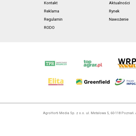
Kontakt
Aktualności
Reklama
Rynek
Regulamin
Nawożenie
RODO
AgroHorti Media Sp. z o.o. ul. Metalowa 5, 60-118 Pozna
Wszystkie prezentowane w ramach niniejszego portalu treś
zabronion