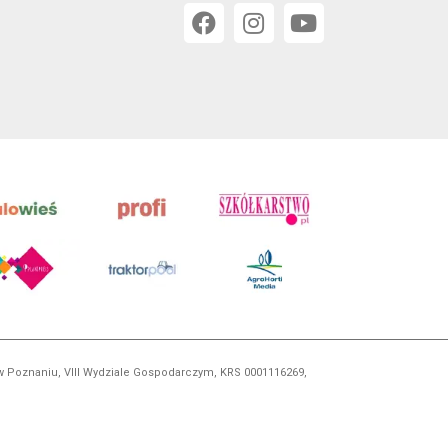
 w Poznaniu, VIII Wydziale Gospodarczym, KRS 0001116269,
orskim, kopiowanie i dalsze rozpowszechnianie treści jest
okrewnych.