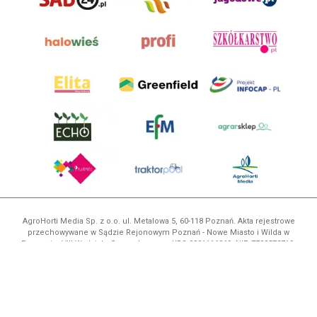
AgroHorti Media Sp. z o.o. ul. Metalowa 5, 60-118 Poznań. Akta rejestrowe
przechowywane w Sądzie Rejonowym Poznań - Nowe Miasto i Wilda w
Poznaniu, VIII Wydziale Gospodarczym, KRS 0001116269, NIP 7792573719,
REGON 529158846, kapitał zakładowy: 3.608.000 PLN.
Wszystkie prezentowane w ramach niniejszego portalu treści są
własnością AgroHorti Media Sp. z o.o, są zastrzeżone i chronione prawem
autorskim, kopiowanie i dalsze rozpowszechnianie treści jest zabronione.
(art. 25 ust. 1 pkt 1b ustawy z 4 lutego 1994 roku o prawie autorskim i