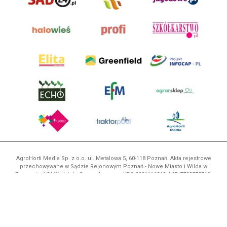
AgroHorti Media Sp. z o.o. ul. Metalowa 5, 60-118 Poznań. Akta rejestrowe
przechowywane w Sądzie Rejonowym Poznań - Nowe Miasto i Wilda w
Poznaniu, VIII Wydziale Gospodarczym, KRS 0001116269, NIP 7792573719,
REGON 529158846, kapitał zakładowy: 3.608.000 PLN.
Wszystkie prezentowane w ramach niniejszego portalu treści są
własnością AgroHorti Media Sp. z o.o, są zastrzeżone i chronione prawem
autorskim, kopiowanie i dalsze rozpowszechnianie treści jest zabronione.
(art. 25 ust. 1 pkt 1b ustawy z 4 lutego 1994 roku o prawie autorskim i