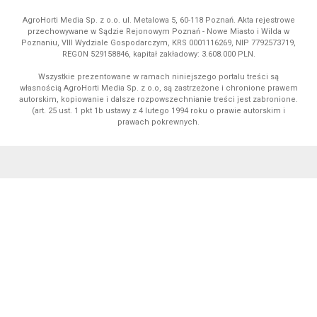
AgroHorti Media Sp. z o.o. ul. Metalowa 5, 60-118 Poznań. Akta rejestrowe
przechowywane w Sądzie Rejonowym Poznań - Nowe Miasto i Wilda w
Poznaniu, VIII Wydziale Gospodarczym, KRS 0001116269, NIP 7792573719,
REGON 529158846, kapitał zakładowy: 3.608.000 PLN.
Wszystkie prezentowane w ramach niniejszego portalu treści są
własnością AgroHorti Media Sp. z o.o, są zastrzeżone i chronione prawem
autorskim, kopiowanie i dalsze rozpowszechnianie treści jest zabronione.
(art. 25 ust. 1 pkt 1b ustawy z 4 lutego 1994 roku o prawie autorskim i
prawach pokrewnych.