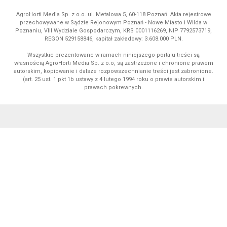
AgroHorti Media Sp. z o.o. ul. Metalowa 5, 60-118 Poznań. Akta rejestrowe
przechowywane w Sądzie Rejonowym Poznań - Nowe Miasto i Wilda w
Poznaniu, VIII Wydziale Gospodarczym, KRS 0001116269, NIP 7792573719,
REGON 529158846, kapitał zakładowy: 3.608.000 PLN.
Wszystkie prezentowane w ramach niniejszego portalu treści są
własnością AgroHorti Media Sp. z o.o, są zastrzeżone i chronione prawem
autorskim, kopiowanie i dalsze rozpowszechnianie treści jest zabronione.
(art. 25 ust. 1 pkt 1b ustawy z 4 lutego 1994 roku o prawie autorskim i
prawach pokrewnych.