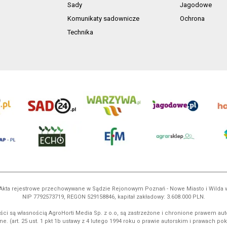
Sady
Jagodowe
Komunikaty sadownicze
Ochrona
Technika
ń. Akta rejestrowe przechowywane w Sądzie Rejonowym Poznań - Nowe Miasto i Wilda
NIP 7792573719, REGON 529158846, kapitał zakładowy: 3.608.000 PLN.
ci są własnością AgroHorti Media Sp. z o.o, są zastrzeżone i chronione prawem aut
e. (art. 25 ust. 1 pkt 1b ustawy z 4 lutego 1994 roku o prawie autorskim i prawach p