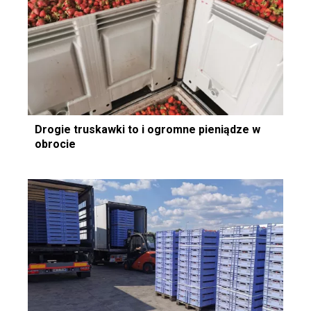
Drogie truskawki to i ogromne pieniądze w
obrocie