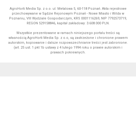
AgroHorti Media Sp. z o.o. ul. Metalowa 5, 60-118 Poznań. Akta rejestrowe
przechowywane w Sądzie Rejonowym Poznań - Nowe Miasto i Wilda w
Poznaniu, VIII Wydziale Gospodarczym, KRS 0001116269, NIP 7792573719,
REGON 529158846, kapitał zakładowy: 3.608.000 PLN.
Wszystkie prezentowane w ramach niniejszego portalu treści są
własnością AgroHorti Media Sp. z o.o, są zastrzeżone i chronione prawem
autorskim, kopiowanie i dalsze rozpowszechnianie treści jest zabronione.
(art. 25 ust. 1 pkt 1b ustawy z 4 lutego 1994 roku o prawie autorskim i
prawach pokrewnych.