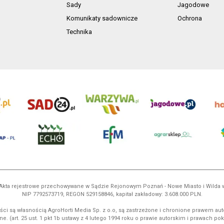
Sady
Jagodowe
Komunikaty sadownicze
Ochrona
Technika
ń. Akta rejestrowe przechowywane w Sądzie Rejonowym Poznań - Nowe Miasto i Wilda
NIP 7792573719, REGON 529158846, kapitał zakładowy: 3.608.000 PLN.
ci są własnością AgroHorti Media Sp. z o.o, są zastrzeżone i chronione prawem aut
e. (art. 25 ust. 1 pkt 1b ustawy z 4 lutego 1994 roku o prawie autorskim i prawach p