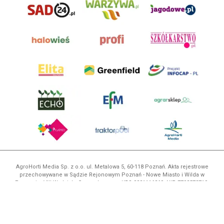
AgroHorti Media Sp. z o.o. ul. Metalowa 5, 60-118 Poznań. Akta rejestrowe
przechowywane w Sądzie Rejonowym Poznań - Nowe Miasto i Wilda w
Poznaniu, VIII Wydziale Gospodarczym, KRS 0001116269, NIP 7792573719,
REGON 529158846, kapitał zakładowy: 3.608.000 PLN.
Wszystkie prezentowane w ramach niniejszego portalu treści są
własnością AgroHorti Media Sp. z o.o, są zastrzeżone i chronione prawem
autorskim, kopiowanie i dalsze rozpowszechnianie treści jest zabronione.