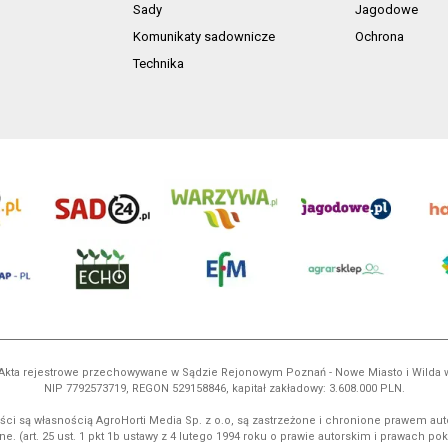
Sady
Jagodowe
Komunikaty sadownicze
Ochrona
Technika
ń. Akta rejestrowe przechowywane w Sądzie Rejonowym Poznań - Nowe Miasto i Wilda
NIP 7792573719, REGON 529158846, kapitał zakładowy: 3.608.000 PLN.
ci są własnością AgroHorti Media Sp. z o.o, są zastrzeżone i chronione prawem aut
e. (art. 25 ust. 1 pkt 1b ustawy z 4 lutego 1994 roku o prawie autorskim i prawach p