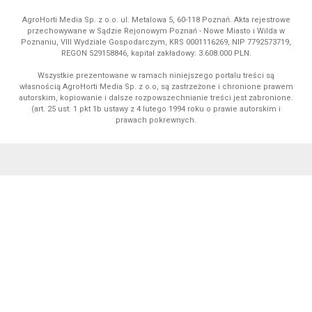
AgroHorti Media Sp. z o.o. ul. Metalowa 5, 60-118 Poznań. Akta rejestrowe
przechowywane w Sądzie Rejonowym Poznań - Nowe Miasto i Wilda w
Poznaniu, VIII Wydziale Gospodarczym, KRS 0001116269, NIP 7792573719,
REGON 529158846, kapitał zakładowy: 3.608.000 PLN.
Wszystkie prezentowane w ramach niniejszego portalu treści są
własnością AgroHorti Media Sp. z o.o, są zastrzeżone i chronione prawem
autorskim, kopiowanie i dalsze rozpowszechnianie treści jest zabronione.
(art. 25 ust. 1 pkt 1b ustawy z 4 lutego 1994 roku o prawie autorskim i
prawach pokrewnych.