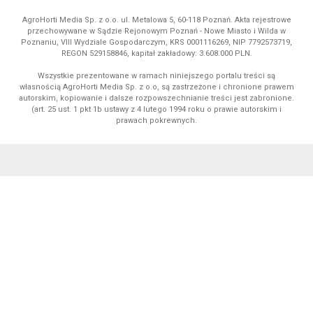
AgroHorti Media Sp. z o.o. ul. Metalowa 5, 60-118 Poznań. Akta rejestrowe
przechowywane w Sądzie Rejonowym Poznań - Nowe Miasto i Wilda w
Poznaniu, VIII Wydziale Gospodarczym, KRS 0001116269, NIP 7792573719,
REGON 529158846, kapitał zakładowy: 3.608.000 PLN.
Wszystkie prezentowane w ramach niniejszego portalu treści są
własnością AgroHorti Media Sp. z o.o, są zastrzeżone i chronione prawem
autorskim, kopiowanie i dalsze rozpowszechnianie treści jest zabronione.
(art. 25 ust. 1 pkt 1b ustawy z 4 lutego 1994 roku o prawie autorskim i
prawach pokrewnych.