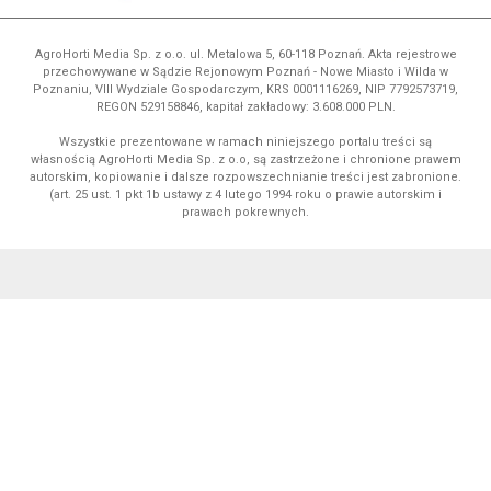
AgroHorti Media Sp. z o.o. ul. Metalowa 5, 60-118 Poznań. Akta rejestrowe
przechowywane w Sądzie Rejonowym Poznań - Nowe Miasto i Wilda w
Poznaniu, VIII Wydziale Gospodarczym, KRS 0001116269, NIP 7792573719,
REGON 529158846, kapitał zakładowy: 3.608.000 PLN.
Wszystkie prezentowane w ramach niniejszego portalu treści są
własnością AgroHorti Media Sp. z o.o, są zastrzeżone i chronione prawem
autorskim, kopiowanie i dalsze rozpowszechnianie treści jest zabronione.
(art. 25 ust. 1 pkt 1b ustawy z 4 lutego 1994 roku o prawie autorskim i
prawach pokrewnych.