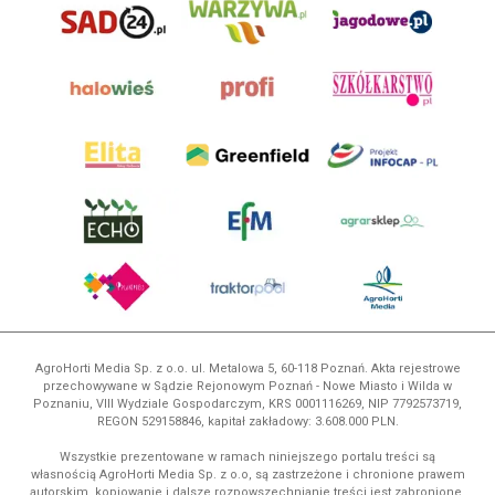
AgroHorti Media Sp. z o.o. ul. Metalowa 5, 60-118 Poznań. Akta rejestrowe
przechowywane w Sądzie Rejonowym Poznań - Nowe Miasto i Wilda w
Poznaniu, VIII Wydziale Gospodarczym, KRS 0001116269, NIP 7792573719,
REGON 529158846, kapitał zakładowy: 3.608.000 PLN.
Wszystkie prezentowane w ramach niniejszego portalu treści są
własnością AgroHorti Media Sp. z o.o, są zastrzeżone i chronione prawem
autorskim, kopiowanie i dalsze rozpowszechnianie treści jest zabronione.