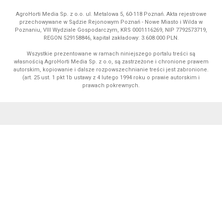
AgroHorti Media Sp. z o.o. ul. Metalowa 5, 60-118 Poznań. Akta rejestrowe
przechowywane w Sądzie Rejonowym Poznań - Nowe Miasto i Wilda w
Poznaniu, VIII Wydziale Gospodarczym, KRS 0001116269, NIP 7792573719,
REGON 529158846, kapitał zakładowy: 3.608.000 PLN.
Wszystkie prezentowane w ramach niniejszego portalu treści są
własnością AgroHorti Media Sp. z o.o, są zastrzeżone i chronione prawem
autorskim, kopiowanie i dalsze rozpowszechnianie treści jest zabronione.
(art. 25 ust. 1 pkt 1b ustawy z 4 lutego 1994 roku o prawie autorskim i
prawach pokrewnych.