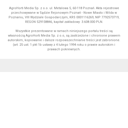
AgroHorti Media Sp. z o.o. ul. Metalowa 5, 60-118 Poznań. Akta rejestrowe
przechowywane w Sądzie Rejonowym Poznań - Nowe Miasto i Wilda w
Poznaniu, VIII Wydziale Gospodarczym, KRS 0001116269, NIP 7792573719,
REGON 529158846, kapitał zakładowy: 3.608.000 PLN.
Wszystkie prezentowane w ramach niniejszego portalu treści są
własnością AgroHorti Media Sp. z o.o, są zastrzeżone i chronione prawem
autorskim, kopiowanie i dalsze rozpowszechnianie treści jest zabronione.
(art. 25 ust. 1 pkt 1b ustawy z 4 lutego 1994 roku o prawie autorskim i
prawach pokrewnych.