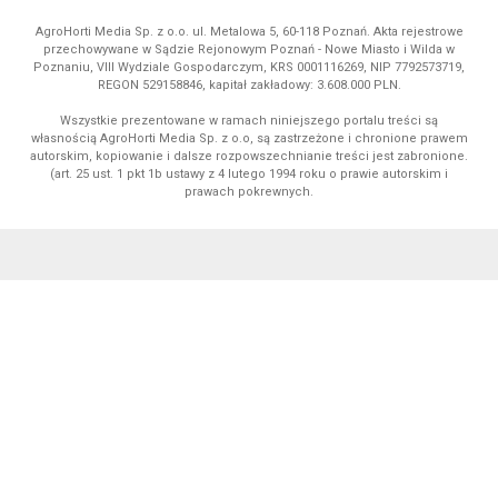
AgroHorti Media Sp. z o.o. ul. Metalowa 5, 60-118 Poznań. Akta rejestrowe
przechowywane w Sądzie Rejonowym Poznań - Nowe Miasto i Wilda w
Poznaniu, VIII Wydziale Gospodarczym, KRS 0001116269, NIP 7792573719,
REGON 529158846, kapitał zakładowy: 3.608.000 PLN.
Wszystkie prezentowane w ramach niniejszego portalu treści są
własnością AgroHorti Media Sp. z o.o, są zastrzeżone i chronione prawem
autorskim, kopiowanie i dalsze rozpowszechnianie treści jest zabronione.
(art. 25 ust. 1 pkt 1b ustawy z 4 lutego 1994 roku o prawie autorskim i
prawach pokrewnych.