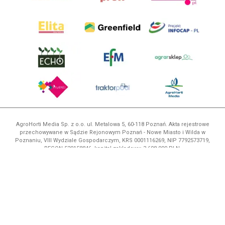
AgroHorti Media Sp. z o.o. ul. Metalowa 5, 60-118 Poznań. Akta rejestrowe
przechowywane w Sądzie Rejonowym Poznań - Nowe Miasto i Wilda w
Poznaniu, VIII Wydziale Gospodarczym, KRS 0001116269, NIP 7792573719,
REGON 529158846, kapitał zakładowy: 3.608.000 PLN.
Wszystkie prezentowane w ramach niniejszego portalu treści są
własnością AgroHorti Media Sp. z o.o, są zastrzeżone i chronione prawem
autorskim, kopiowanie i dalsze rozpowszechnianie treści jest zabronione.
(art. 25 ust. 1 pkt 1b ustawy z 4 lutego 1994 roku o prawie autorskim i
prawach pokrewnych.