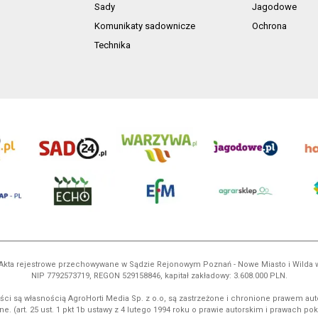
Sady
Jagodowe
Komunikaty sadownicze
Ochrona
Technika
ń. Akta rejestrowe przechowywane w Sądzie Rejonowym Poznań - Nowe Miasto i Wilda
NIP 7792573719, REGON 529158846, kapitał zakładowy: 3.608.000 PLN.
ci są własnością AgroHorti Media Sp. z o.o, są zastrzeżone i chronione prawem aut
e. (art. 25 ust. 1 pkt 1b ustawy z 4 lutego 1994 roku o prawie autorskim i prawach p