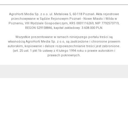
AgroHorti Media Sp. z o.o. ul. Metalowa 5, 60-118 Poznań. Akta rejestrowe
przechowywane w Sądzie Rejonowym Poznań - Nowe Miasto i Wilda w
Poznaniu, VIII Wydziale Gospodarczym, KRS 0001116269, NIP 7792573719,
REGON 529158846, kapitał zakładowy: 3.608.000 PLN.
Wszystkie prezentowane w ramach niniejszego portalu treści są
własnością AgroHorti Media Sp. z o.o, są zastrzeżone i chronione prawem
autorskim, kopiowanie i dalsze rozpowszechnianie treści jest zabronione.
(art. 25 ust. 1 pkt 1b ustawy z 4 lutego 1994 roku o prawie autorskim i
prawach pokrewnych.