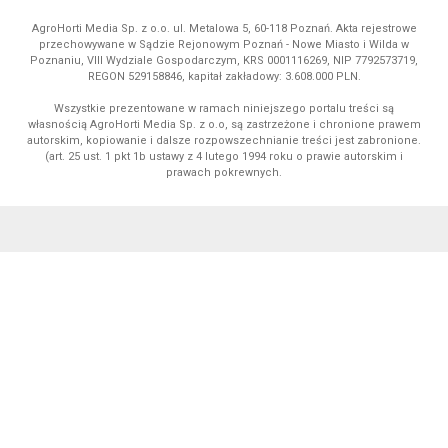
AgroHorti Media Sp. z o.o. ul. Metalowa 5, 60-118 Poznań. Akta rejestrowe
przechowywane w Sądzie Rejonowym Poznań - Nowe Miasto i Wilda w
Poznaniu, VIII Wydziale Gospodarczym, KRS 0001116269, NIP 7792573719,
REGON 529158846, kapitał zakładowy: 3.608.000 PLN.
Wszystkie prezentowane w ramach niniejszego portalu treści są
własnością AgroHorti Media Sp. z o.o, są zastrzeżone i chronione prawem
autorskim, kopiowanie i dalsze rozpowszechnianie treści jest zabronione.
(art. 25 ust. 1 pkt 1b ustawy z 4 lutego 1994 roku o prawie autorskim i
prawach pokrewnych.