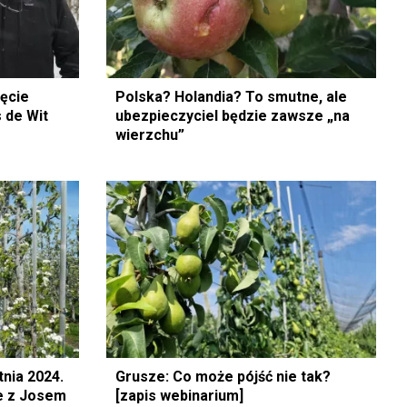
ięcie
Polska? Holandia? To smutne, ale
 de Wit
ubezpieczyciel będzie zawsze „na
wierzchu”
tnia 2024.
Grusze: Co może pójść nie tak?
ie z Josem
[zapis webinarium]