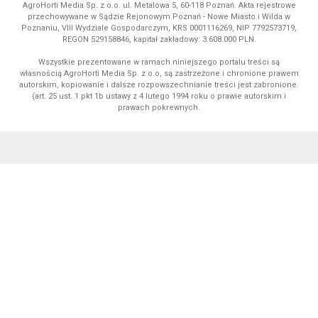
AgroHorti Media Sp. z o.o. ul. Metalowa 5, 60-118 Poznań. Akta rejestrowe
przechowywane w Sądzie Rejonowym Poznań - Nowe Miasto i Wilda w
Poznaniu, VIII Wydziale Gospodarczym, KRS 0001116269, NIP 7792573719,
REGON 529158846, kapitał zakładowy: 3.608.000 PLN.
Wszystkie prezentowane w ramach niniejszego portalu treści są
własnością AgroHorti Media Sp. z o.o, są zastrzeżone i chronione prawem
autorskim, kopiowanie i dalsze rozpowszechnianie treści jest zabronione.
(art. 25 ust. 1 pkt 1b ustawy z 4 lutego 1994 roku o prawie autorskim i
prawach pokrewnych.