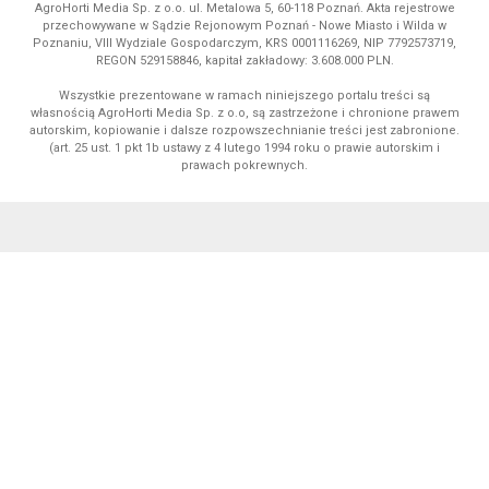
AgroHorti Media Sp. z o.o. ul. Metalowa 5, 60-118 Poznań. Akta rejestrowe
przechowywane w Sądzie Rejonowym Poznań - Nowe Miasto i Wilda w
Poznaniu, VIII Wydziale Gospodarczym, KRS 0001116269, NIP 7792573719,
REGON 529158846, kapitał zakładowy: 3.608.000 PLN.
Wszystkie prezentowane w ramach niniejszego portalu treści są
własnością AgroHorti Media Sp. z o.o, są zastrzeżone i chronione prawem
autorskim, kopiowanie i dalsze rozpowszechnianie treści jest zabronione.
(art. 25 ust. 1 pkt 1b ustawy z 4 lutego 1994 roku o prawie autorskim i
prawach pokrewnych.